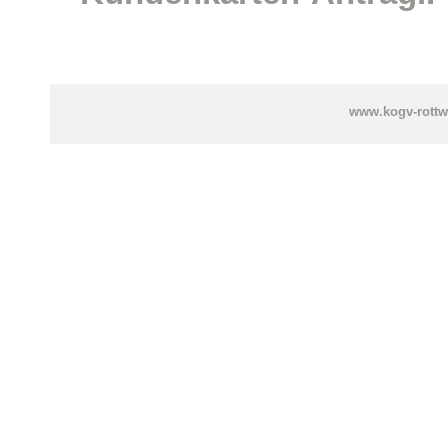
www.kogv-rottw