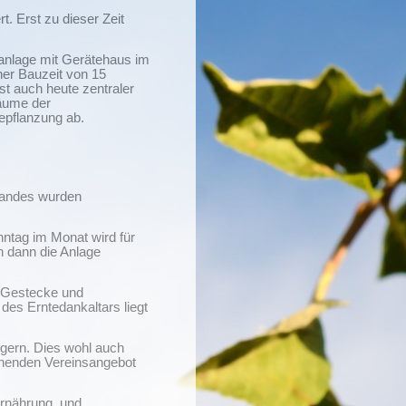
. Erst zu dieser Zeit
anlage mit Gerätehaus im
er Bauzeit von 15
st auch heute zentraler
bäume der
epflanzung ab.
rbandes wurden
nntag im Monat wird für
n dann die Anlage
in Gestecke und
des Erntedankaltars liegt
igern. Dies wohl auch
echenden Vereinsangebot
Ernährung, und