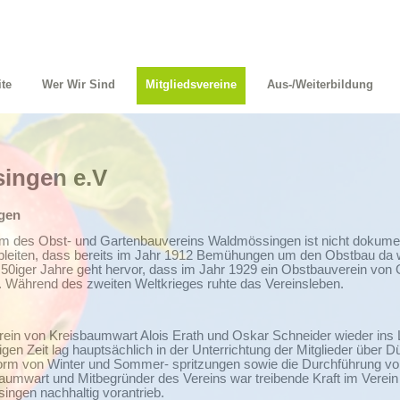
ite
Wer Wir Sind
Mitgliedsvereine
Aus-/Weiterbildung
ingen e.V
gen
des Obst- und Gartenbauvereins Waldmössingen ist nicht dokumenti
ableiten, dass bereits im Jahr 1912 Bemühungen um den Obstbau da 
 50iger Jahre geht hervor, dass im Jahr 1929 ein Obstbauverein von
. Während des zweiten Weltkrieges ruhte das Vereinsleben.
rein von Kreisbaumwart Alois Erath und Oskar Schneider wieder ins
gen Zeit lag hauptsächlich in der Unterrichtung der Mitglieder über 
rm von Winter und Sommer- spritzungen sowie die Durchführung vo
sbaumwart und Mitbegründer des Vereins war treibende Kraft im Verein
ngen nachhaltig vorantrieb.