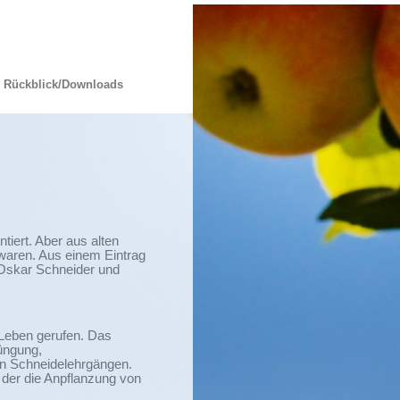
Rückblick/Downloads
ert. Aber aus alten
waren. Aus einem Eintrag
 Oskar Schneider und
 Leben gerufen. Das
Düngung,
n Schneidelehrgängen.
 der die Anpflanzung von