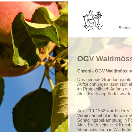
Startse
OGV Waldmöss
Chronik OGV Waldmössin
Das genaue Gründungsdatum 
Aufzeichnungen lässt sich 
im Protokollbuch Anfang der
Alois Erath gegründet wurde
Am
20.1.1952 wurde der Ve
Vereinsangebot in der damali
Schädlingsbekämpfung in Fo
Alois Erath seinerzeit Krei
Steuobstwiesen in Waldmössi