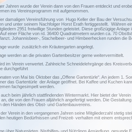
ger Jahren wurde der Verein dann von den Frauen entdeckt und erobert
emen ins Vereinsprogramm mit aufgenommen.
der damaligen Vereinsführung von
Hugo Keller der Bau der Versuchs
n und unter seinem Nachfolger Horst Erath fertiggestellt.
Währen ein
iedern 2951 freiwillige Stunden geleistet. Diese großzügige Anlage i
. Auf einer Fläche von rd. 36400 Quadratmetern wurden ca. 70 Obst
lanzt. Johannisbeer-, Stachelbeer- und Himbeerhecken runden die B
lage wurde
zusätzlich ein Kräutergarten angelegt.
ge werden an die privaten Gartenbesitzer gerne weitervermittelt.
ird im Verein verwertet. Zahlreiche Schneidelehrgänge des Kreisve
ge durchgeführt
naten von Mai bis Oktober das „Offene Gartentürle“. An jedem 1. So
tner das Gartentürle
der Anlage geöffnet. Bei Kaffee und Kuchen kan
hemen fachgesimpelt werden.
89 auch beim jährlich stattfindenden Wintermarkt. Hier bietet der Vere
, die von den Frauen alljährlich angefertigt werden. Die Gestaltung 
n in den Händen des Obst- und Gartenbauvereins.
er Verein in den vergangenen Jahren seine Mitgliederzahl stetig ste
 den heutigen Bedürfnissen und Freizeit- verhalten mit einem entspr
ge über Naturgärten, Nisthilfen- und Nützlings Ansiedlung, gesunde 