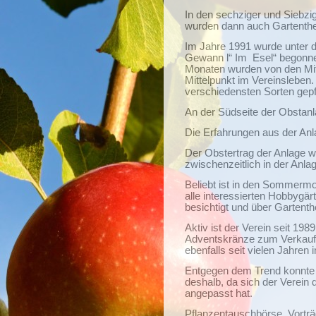
In den sechziger und Siebzi
wurden dann auch Gartenth
Im Jahre 1991 wurde unter 
Gewann l“ Im
Esel“ begonne
Monaten wurden von den Mitgl
Mittelpunkt im Vereinsleben
verschiedensten Sorten gepf
An der Südseite der Obstan
Die Erfahrungen aus der Anla
Der Obstertrag der Anlage w
zwischenzeitlich in der Anla
Beliebt ist in den Sommermo
alle interessierten Hobbygär
besichtigt und über Gartent
Aktiv ist der Verein seit 19
Adventskränze zum Verkauf an
ebenfalls seit vielen Jahre
Entgegen dem Trend konnte d
deshalb, da sich der Verein
angepasst hat.
Pflanzentauschbörse, Vorträ